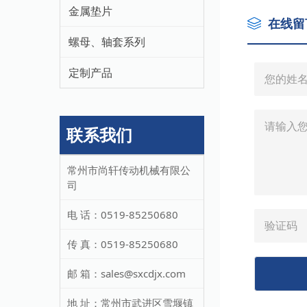
金属垫片
在线留
螺母、轴套系列
定制产品
联系我们
常州市尚轩传动机械有限公
司
电 话：
0519-85250680
传 真：
0519-85250680
邮 箱：
sales@sxcdjx.com
地 址：
常州市武进区雪堰镇